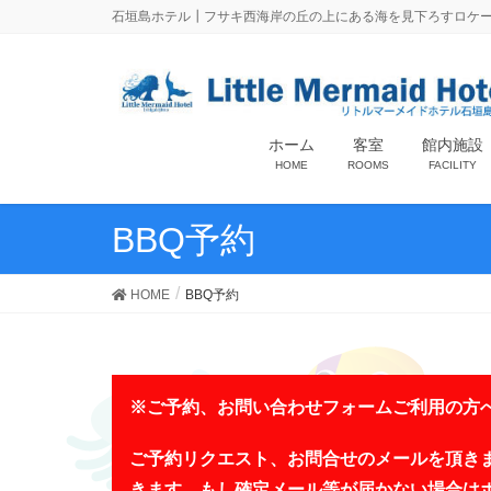
石垣島ホテル┃フサキ西海岸の丘の上にある海を見下ろすロケー
ホーム
客室
館内施設
HOME
ROOMS
FACILITY
BBQ予約
HOME
BBQ予約
※ご予約、お問い合わせフォームご利用の方
ご予約リクエスト、お問合せのメールを頂き
きます。もし確定メール等が届かない場合は