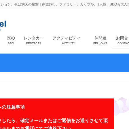
ション、夜は満天の星空｜家族旅行、ファミリー、カップル、1人旅、BBQも大人
BBQ
レンタカー
アクティビティ
仲間達
お問合
BBQ
RENTACAR
ACTIVITY
FELLOWS
CONTAC
への注意事項
ましたら、確定メールまたはご返信をお送りさせて頂
ホテルまでお電話にてご連絡下さい。